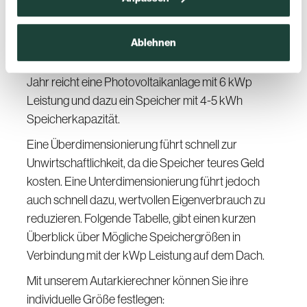
Dach empfiehlt sich eine Speicherkapazität
zwischen 60-80 % der KWp Leistung in kWh.
Ablehnen
Ein Beispiel:
Für eine Familie mit einem
Stromverbrauch von 4.000 Kilowattstunden im
Jahr reicht eine Pho­to­vol­ta­ik­an­la­ge mit 6 kWp
Leistung und dazu ein Speicher mit 4-5 kWh
Speicherkapazität.
Eine Überdimensionierung führt schnell zur
Unwirtschaftlichkeit, da die Speicher teures Geld
kosten. Eine Unterdimensionierung führt jedoch
auch schnell dazu, wertvollen Eigenverbrauch zu
reduzieren. Folgende Tabelle, gibt einen kurzen
Überblick über Mögliche Speichergrößen in
Verbindung mit der kWp Leistung auf dem Dach.
Mit unserem Autarkierechner können Sie ihre
individuelle Größe festlegen: