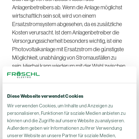
Anlagenbetreibers ab. Wenn die Anlage möglichst
wirtschaftlich sein soll, wird von einem
Ersatzstromsystem abgesehen, da es zusätzliche
Kosten verursacht. Ist dem Anlagenbetreiber die
Versorgungssicherheit besonders wichtig, ist eine
Photovoltaikanlage mit Ersatzstrom die günstigste
Möglichkeit, unabhängig von Stromausfällen zu
sein. Hierbei kann wiederum mit der Wahl zwischen
Notstrom- und wirklichem Ersatzstromsystem der
Grad an Komfort bei Stromausfall gewählt werden.
Fazit
Diese Webseite verwendet Cookies
Wir verwenden Cookies, um Inhalte und Anzeigen zu
Es gibt verschiedene Möglichkeiten, sich bei
personalisieren, Funktionen für soziale Medien anbieten zu
Stromausfall mit Solarstrom zu versorgen. Die Wahl
können und die Zugriffe auf unsere Website zu analysieren.
Außerdem geben wir Informationen zu Ihrer Verwendung
eines Ersatzstromsystems hängt dabei von den
unserer Website an unsere Partner für soziale Medien,
Bedürfnissen des Anlagenbetreibers ab. Bei